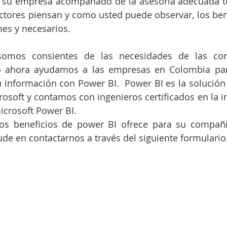
n su empresa acompañado de la asesoría adecuada 
tores piensan y como usted puede observar, los bene
s y necesarios. 
somos consientes de las necesidades de las com
so ahora ayudamos a las empresas en Colombia pa
u información con Power BI.  Power BI es la solución d
osoft y contamos con ingenieros certificados en la 
icrosoft Power BI.
los beneficios de power BI ofrece para su compañí
e en contactarnos a través del siguiente formulario