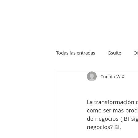
Crear tick
Todas las entradas
Gsuite
Of
Cuenta WIX
Kaspersky
Sophos
Bac
La transformación d
Firewall
Novastor
Virt
como ser mas produc
de negocios ( BI si
negocios? BI.
Safetica
Endpoint Protector