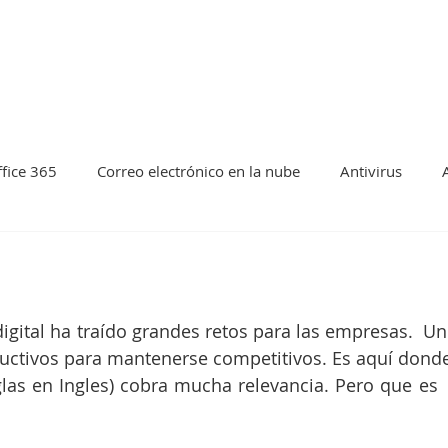
et
Soporte en Línea
Artículos T
fice 365
Correo electrónico en la nube
Antivirus
kup y Colaboracion
Acronis
Nube
Azure
Goo
igital ha traído grandes retos para las empresas.  Uno
ualizacion
Vmware
Soporte remoto
Isl Online
tivos para mantenerse competitivos. Es aquí donde l
glas en Ingles) cobra mucha relevancia. Pero que es  I
Fuga de datos
Tecnologia
Seguridad informatica