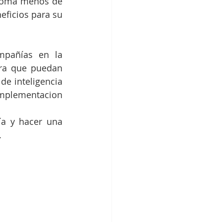
toma menos de 
ficios para su 
pañías en la 
ra que puedan 
e inteligencia 
implementacion 
a y hacer una 
.