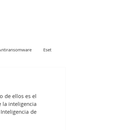
ecnológicos
SOC
Antiransomware
Eset
gle cloud platform
 de ellos es el 
Microsoft
DLP
a inteligencia 
nteligencia de 