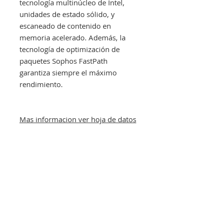
tecnología multinúcleo de Intel,
unidades de estado sólido, y
escaneado de contenido en
memoria acelerado. Además, la
tecnología de optimización de
paquetes Sophos FastPath
garantiza siempre el máximo
rendimiento.
Mas informacion ver hoja de datos
CARACTERÍSTICAS
TÉCNICAS
Nº de
3 externas
POLÍTICA DE DEVOLUCIÓN Y
antenas
REEMBOLSO
Funciones
3 x 3:3
Al adquirir un producto en nuestra