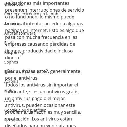
aplicaciones más importantes 
Office 365
presenten interrupciones de servicio 
Correo electrónico en la nube
o no funcionen, lo mismo puede 
ocurrir al intentar acceder a algunas 
Antivirus
paginas en internet. Esto es algo que 
Antiransomware
pasa con mucha frecuencia en las 
Eset
empresas causando pérdidas de 
tiempo, productividad e incluso 
Kaspersky
dinero.
Sophos
¿Por qué pasa esto?. generalmente 
Backup y Colaboracion
por el antivirus.
Acronis
Todos los antivirus sin importar el 
Nube
fabricante, si es un antivirus gratis, 
un antivirus pago o el mejor 
Azure
antivirus, pueden ocasionar este 
Google cloud platform
problema. La razón es muy sencilla, 
¡protección! Los antivirus están 
Firewall
diseñados para prevenir ataques 