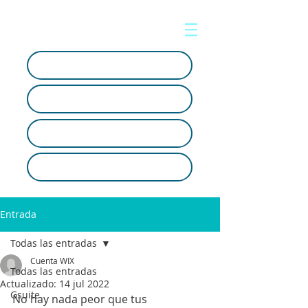
Soporte en línea
Crear ticket
Artículos Tecnológicos
SOC
Entrada
Todas las entradas
Cuenta WIX
Todas las entradas
Actualizado:
14 jul 2022
Gsuite
No hay nada peor que tus 