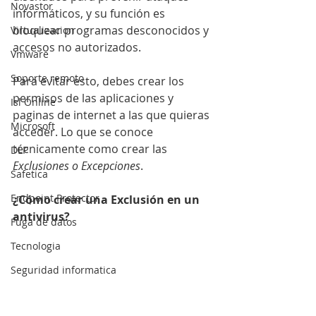
Novastor
informáticos, y su función es 
bloquear programas desconocidos y 
Virtualizacion
accesos no autorizados. 
Vmware
Soporte remoto
Para evitar esto, debes crear los 
permisos de las aplicaciones y 
Isl Online
paginas de internet a las que quieras 
Microsoft
acceder. Lo que se conoce 
técnicamente como crear las 
DLP
Exclusiones o Excepciones
. 
Safetica
Endpoint Protector
¿Cómo crear una Exclusión en un 
antivirus?
Fuga de datos
Tecnologia
Seguridad informatica