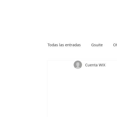
Crear tick
Todas las entradas
Gsuite
Of
Cuenta WIX
Kaspersky
Sophos
Bac
Firewall
Novastor
Virt
Safetica
Endpoint Protector