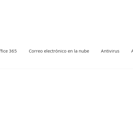
et
Soporte en Línea
Artículos T
fice 365
Correo electrónico en la nube
Antivirus
kup y Colaboracion
Acronis
Nube
Azure
Goo
ualizacion
Vmware
Soporte remoto
Isl Online
Fuga de datos
Tecnologia
Seguridad informatica