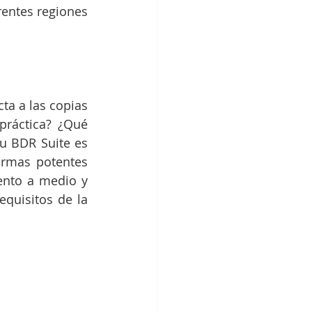
entes regiones 
ta a las copias 
ráctica? ¿Qué 
 BDR Suite es 
rmas potentes 
ento a medio y 
quisitos de la 