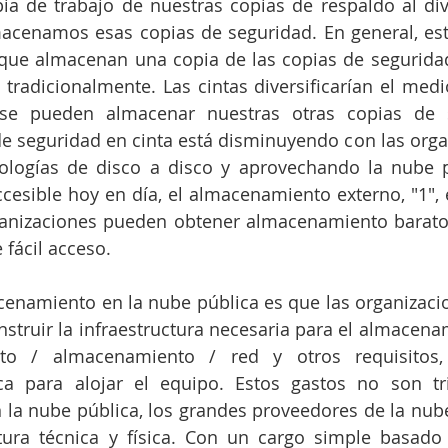
a de trabajo de nuestras copias de respaldo al dive
acenamos esas copias de seguridad. En general, esto
 que almacenan una copia de las copias de seguridad
 tradicionalmente. Las cintas diversificarían el medi
e pueden almacenar nuestras otras copias de se
e seguridad en cinta está disminuyendo con las orga
logías de disco a disco y aprovechando la nube pú
cesible hoy en día, el almacenamiento externo, "1", e
anizaciones pueden obtener almacenamiento barato f
 fácil acceso.
cenamiento en la nube pública es que las organizaci
nstruir la infraestructura necesaria para el almacenam
o / almacenamiento / red y otros requisitos,
sica para alojar el equipo. Estos gastos no son tri
la nube pública, los grandes proveedores de la nub
ctura técnica y física. Con un cargo simple basado 