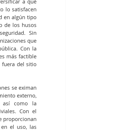
rsificar a qué 
 lo satisfacen 
 en algún tipo 
o de los husos 
guridad. Sin 
nizaciones que 
blica. Con la 
s más factible 
uera del sitio 
ones se eximan 
iento externo, 
 así como la 
viales. Con el 
e proporcionan 
en el uso, las 