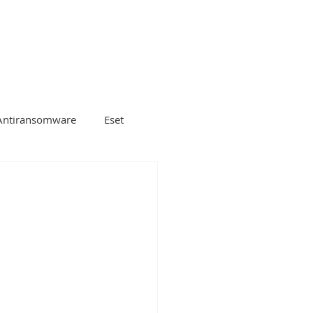
ecnológicos
SOC
Antiransomware
Eset
gle cloud platform
Microsoft
DLP