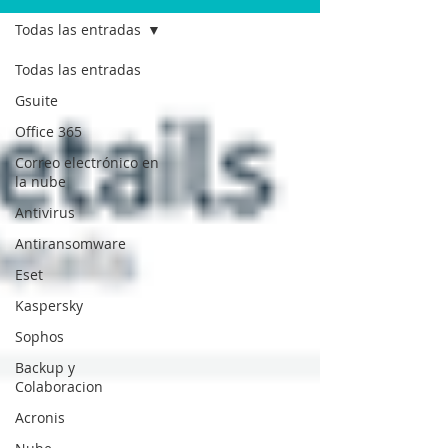
Todas las entradas
Todas las entradas
Gsuite
Office 365
Correo electrónico en
la nube
Antivirus
Antiransomware
Eset
Kaspersky
Sophos
Backup y
Colaboracion
Acronis